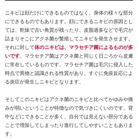
ニキビは顔だけにできるものではなく、身体の様々な部分
にできるものでもあります。顔にできるニキビの原因とし
ては、乾燥で古い角質が残ったり、皮脂過多などで毛穴が
詰まりそこにアクネ菌が繁殖してニキビを発生させます。
それに対して
体のニキビは、マラセチア菌によるものが多
いです
。マラセチア菌はアクネ菌と同じく日ごろから皮膚
に常在しているものです。マラセチア菌は毛穴に侵入した
時点で異物と認識される性質があり、すぐに免疫反応によ
る炎症が発生しニキビとなります。
そしてこのニキビはアクネ菌のニキビと比べてかゆみや痛
みが弱いということが特徴なので気づきにくいのです。背
中などにできることが多く、自分では見えない部分である
ことで増加してしまったり進行してしやすいこともありま
す。