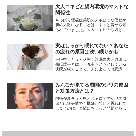
せん。フケやかゆみの原因は頭皮の乾燥
にあり、普段使用しているシャンプーや
大人ニキビと腸内環境のマストな
コンディショナーが頭皮に合...
関係性
やっぱり便秘は美肌の大敵だった便秘が
肌の大敵になることは、ずっと昔から知
られていました。大人ニキビの原因とな
るのは過剰な皮脂ですが、皮脂分泌を促
進するのはターンオーバーの乱れです。
ターンオーバーのサイクルが崩れてしま
実はしっかり眠れてない？あなた
うことで、古い角質が除去...
の疲れの原因は浅い眠りかも
一晩中うとうと状態！熟眠障害と原因は
熟眠障害とは、一晩中うとうとしている
状態が続くことで、人によっては意識が
なくなるため十分に睡眠を取れていると
思い、眠れていないという自覚がなく前
日の疲れがとれていないことを指しま
みんなが見てる眉間のシワの原因
す。熟眠障害を患ってしまう...
と対策方法とは？
機嫌が悪そうと思われる眉間のシワの原
因とは無表情でも機嫌が悪いと思われて
しまうのは、表情にちょっと問題がある
からです。その問題はいくつか挙げられ
ますが、一つは眉間のシワになります。
なぜこの部分にシワができてしまうの
か、その原因は表情のクセな...