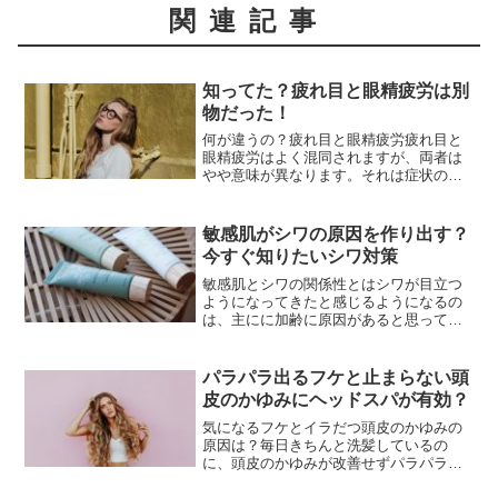
関連記事
知ってた？疲れ目と眼精疲労は別
物だった！
何が違うの？疲れ目と眼精疲労疲れ目と
眼精疲労はよく混同されますが、両者は
やや意味が異なります。それは症状の度
合いであり、ちょっと目が疲れると感じ
るような場合は疲れ目になります。多く
の場合は目を休ませたり、保湿したりす
敏感肌がシワの原因を作り出す？
ることで解消するはずです...
今すぐ知りたいシワ対策
敏感肌とシワの関係性とはシワが目立つ
ようになってきたと感じるようになるの
は、主にに加齢に原因があると思ってい
る方も多いのではないでしょうか。しか
し、シワの原因は加齢だけではなく、敏
感肌もシワの原因になることがあるので
パラパラ出るフケと止まらない頭
注意が必要です。敏感肌は...
皮のかゆみにヘッドスパが有効？
気になるフケとイラだつ頭皮のかゆみの
原因は？毎日きちんと洗髪しているの
に、頭皮のかゆみが改善せずパラパラと
したフケに悩んでいる方は少なくありま