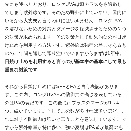
先にも述べたとおり、ロングUVAは窓ガラスをも通過し
てしまう紫外線です。そのため野外に出ていない、屋内に
いるから大丈夫と言うわけにはいきません。ロングUVA
を浴びないための対策とダメージを軽減させるための２つ
の対策が求められます。その対策として効果的なのが日焼
け止めを利用する方法です。紫外線は強弱の差こそあるも
のの、年間を通して降り注いでいますからま
ずは1年中、
日焼け止めを利用すると言うのが基本中の基本にして最も
重要な対策です
。
それから日焼け止めにはSPFとPAと言う表記がありま
す。この内、ロングUVAへの防御力の高さを表している
のはPAの表記です。この後にはプラスのマークが1～4
つ、続いています。そしてこの数が多ければ多いほど、こ
れに対する防御力は強いと言うことを意味しています。で
すから紫外線量が特に多い、強い夏場はPA値が最高のも