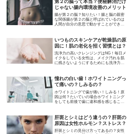
第２の脳って本当？便秘解消だけ
宅が遅くなっていたり、夜...
じゃない腸内環境改善のメリット
腸が第２の脳？知りたい！腸と脳の親密
な関係腸が第２の脳と呼ばれているのは
人間が自分の意思で動かすことができ
ず、その一切が自律神経によって支配さ
れているためです。また人が誕生する際
に真っ先に作られる器官であると言うの
いつものスキンケアが乾燥肌の原
もその理由です。更にこれに...
因に！肌の老化を招く習慣とは？
洗浄力の高いクレンジングはNG！毎日メ
イクをしている女性は、メイク汚れを肌
に残さないようにするためにも洗浄力の
高いクレンジングを利用してしっかりメ
イクオフをしている場合が高いですが、
メイクを落とす際に擦りすぎてしまうと
憧れの白い歯！ホワイトニングっ
肌に過度な刺激を与えて...
て痛いの？しみるの？
ホワイトニングで歯が痛い！しみる！原
因は何？たいていの場合ホワイトニング
をしても前後で歯に違和感を感じること
はほとんどないのですが、歯茎が弱い人
やエナメル質が薄いといった方には歯が
痛くなる、歯茎がしみるといったトラブ
肝斑とシミはどう違うの？肝斑の
ルを感じることがあります...
原因は女性ホルモン？ストレス？
肝斑とシミの見分け方ってあるの？女性