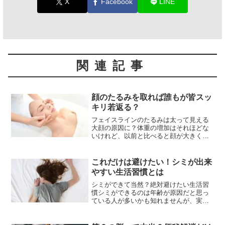
X
Facebook
LINE
関連記事
顔のたるみを取れば誰もが皆スッ
キリ若返る？
フェイスラインのたるみは太って見える
大顔の原因に？体重の増加はそれほどな
いけれど、以前と比べると顔が大きくな
ってきたという方は、フェイスラインの
たるみに問題があるのかもしれません。
フェイスラインにたるみが起こると輪郭
これだけは避けたい！シミが出来
がぼやけ、大顔に見えるよ...
やすい生活習慣とは
シミができて当然？絶対避けたい生活習
慣シミができるのは年齢が原因だと思っ
ている人が多いかも知れませんが、実は
生活習慣もその発生に大きく関係してい
ます。そんなシミができやすい生活習慣
の一つが寝不足です。仕事が忙しくて帰