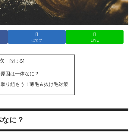
はてブ
LINE
次
の原因は一体なに？
に取り組もう！薄毛＆抜け毛対策
体なに？