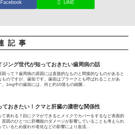
Facebook
LINE
連記事
イジング世代が知っておきたい歯周病の話
原因って？歯周病の原因には直接的なものと間接的なものがあると
なものですが、歯垢です。歯垢はプラークとも呼ばれることがあ
1mg中の歯垢には、何と約10億もの細菌...
っておきたい！クマと肝臓の濃密な関係性
って表れる？顔にクマができるとメイクでカバーをするなど表面的
、原因のひとつに肝機能のダメージが影響していることも考えられ
ているため疲れや老化などの影響により血流...