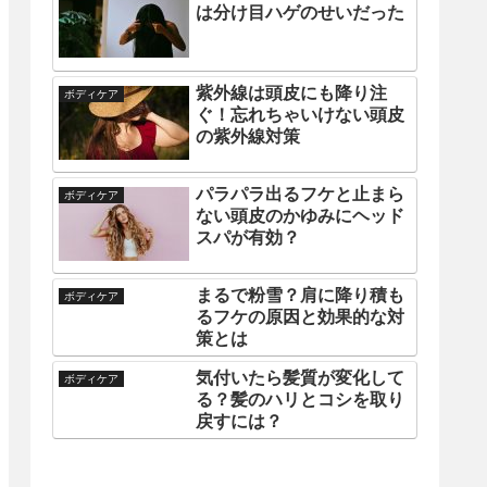
は分け目ハゲのせいだった
紫外線は頭皮にも降り注
ボディケア
ぐ！忘れちゃいけない頭皮
の紫外線対策
パラパラ出るフケと止まら
ボディケア
ない頭皮のかゆみにヘッド
スパが有効？
まるで粉雪？肩に降り積も
ボディケア
るフケの原因と効果的な対
策とは
気付いたら髪質が変化して
ボディケア
る？髪のハリとコシを取り
戻すには？