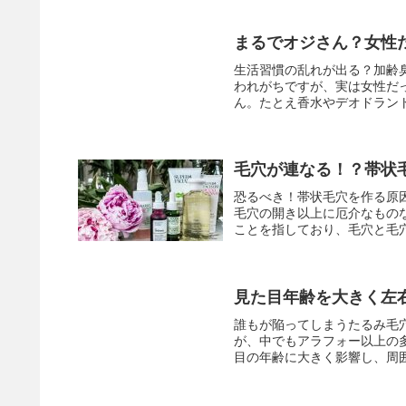
まるでオジさん？女性
生活習慣の乱れが出る？加齢
われがちですが、実は女性だ
ん。たとえ香水やデオドラント
毛穴が連なる！？帯状
恐るべき！帯状毛穴を作る原
毛穴の開き以上に厄介なもの
ことを指しており、毛穴と毛穴
見た目年齢を大きく左
誰もが陥ってしまうたるみ毛
が、中でもアラフォー以上の
目の年齢に大きく影響し、周囲