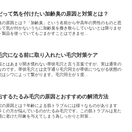
だって気を付けたい加齢臭の原因と対策とは？
臭の原因とは？「加齢臭」という名前から中高年の男性のものと思
って気が付かないうちに加齢臭を撒き散らしていないとは限りませ
製品を使っていてもごまかすことはできませ...
毛穴になる前に取り入れたい毛穴対策ケア
因とはあまり聞き慣れない帯状毛穴と言う言葉ですが、実は通常の
なのです。帯状毛穴とは文字通り毛穴同士が帯状につながる状態の
はシワによって繋がります。毛穴同士が１度...
右するたるみ毛穴の原因とおすすめの解消方法
穴の原因とは？年齢による肌トラブルには様々なものがあります
多くの方が悩んでいるのがたるみ毛穴です。この肌トラブルは見た
に老けた印象を与えてしまう為しっかりと対策...